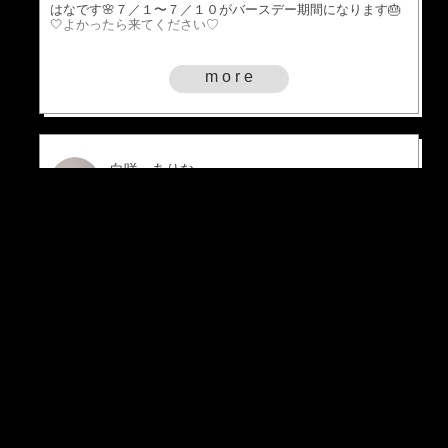
はなです🌸７／１〜７／１０がバースデー期間になり
.¸¸.
ます🎂🤍よかったら来てください♡
ます
取る
みを
しま
more
の子
てま
人よ
考え
げサ
◆
◇
◇
と、
に失
た内
かな
more
かっ
を挙
当て
はさ
いか
変わ
な 
EVENT
こと
い時
必要
自己
イベントはありません
を作
す。
く腑
数で
こん