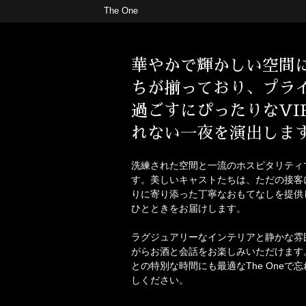
The One
華やかで輝かしい空間
ちが揃っており、プラ
過ごすにぴったりなVI
れない一夜を演出しま
洗練された空間と一流のホスピタリティ
す。美しいキャストたちは、ただの接客
りに寄り添った丁寧なおもてなしを提供
ひとときをお届けします。
ラグジュアリーなインテリアと静かな雰
がらお酒と会話をお楽しみいただけます
との特別な時間にも最適なThe Oneで
しください。