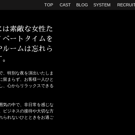
TOP
CAST
BLOG
SYSTEM
RECRUI
には素敵な女性た
イベートタイムを
Pルームは忘れら
す。
で、特別な夜を演出いたしま
に留まらず、お客様一人ひと
し、心からリラックスできる
囲気の中で、非日常を感じな
。ビジネスの接待や大切な方
忘れられないひとときをお過ご