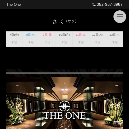
052-957-3987
The One
さく
(サク)
7日(金)
8日(土)
9日(日)
10日(月)
11日(火)
12日(水)
13日(木)
未定
未定
未定
未定
未定
未定
未定