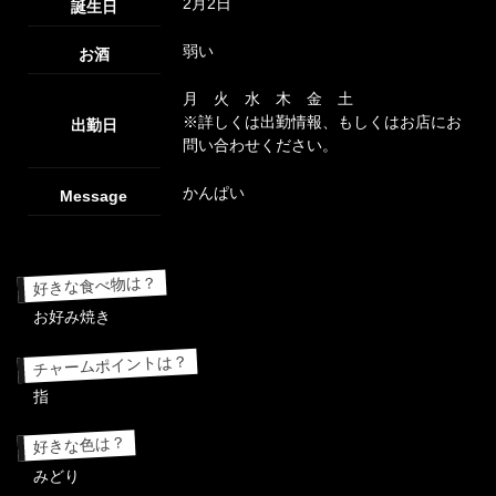
2月2日
誕生日
弱い
お酒
月 火 水 木 金 土
※詳しくは出勤情報、もしくはお店にお
出勤日
問い合わせください。
かんぱい
Message
好きな食べ物は？
お好み焼き
チャームポイントは？
指
好きな色は？
みどり