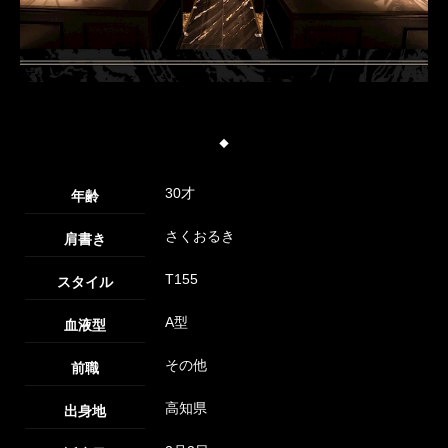
◆
30才
年齢
さくおるき
肩書き
T155
スタイル
A型
血液型
その他
前職
高知県
出身地