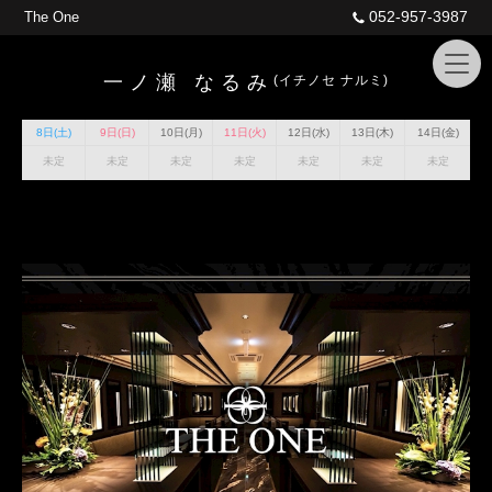
052-957-3987
The One
一ノ瀬 なるみ
(イチノセ ナルミ)
8日(土)
9日(日)
10日(月)
11日(火)
12日(水)
13日(木)
14日(金)
未定
未定
未定
未定
未定
未定
未定