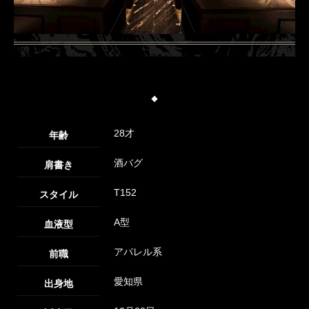
◆
28才
年齢
酒バグ
肩書き
T152
スタイル
A型
血液型
アパレル系
前職
愛知県
出身地