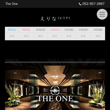
052-957-3987
The One
えりな
(エリナ)
8日(土)
9日(日)
10日(月)
11日(火)
12日(水)
13日(木)
14日(金)
未定
未定
未定
未定
未定
未定
未定