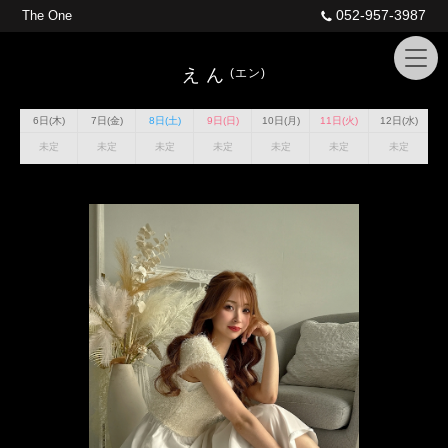
052-957-3987
The One
えん
(エン)
6日(木)
7日(金)
8日(土)
9日(日)
10日(月)
11日(火)
12日(水)
未定
未定
未定
未定
未定
未定
未定