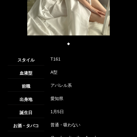
◆
T161
スタイル
A型
血液型
アパレル系
前職
愛知県
出身地
1月5日
誕生日
普通・吸わない
お酒・タバコ