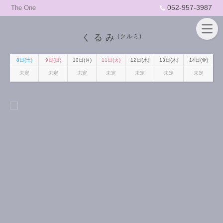
052-957-3987
The One
くるみ
(クルミ)
8日(土)
9日(日)
10日(月)
11日(火)
12日(水)
13日(木)
14日(金)
未定
未定
未定
未定
未定
未定
未定