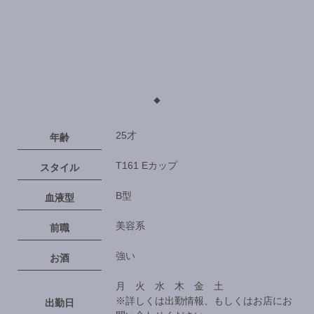
◆
25才
年齢
T161 Eカップ
スタイル
B型
血液型
美容系
前職
強い
お酒
月 火 水 木 金 土
※詳しくは出勤情報、もしくはお店にお
出勤日